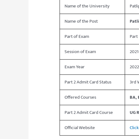
Name of the University
Patl
Name of the Post
Patl
Part of Exam
Part 
Session of Exam
2021
Exam Year
202
Part 2 Admit Card Status
3rd 
Offered Courses
BA, 
Part 2 Admit Card Course
UG R
Official Website
Clic