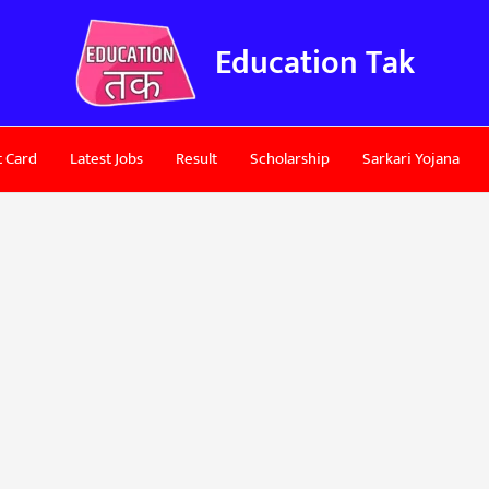
Education Tak
 Card
Latest Jobs
Result
Scholarship
Sarkari Yojana