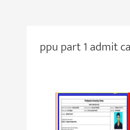
ppu part 1 admit c
PPU
Part
1
Admit
Card