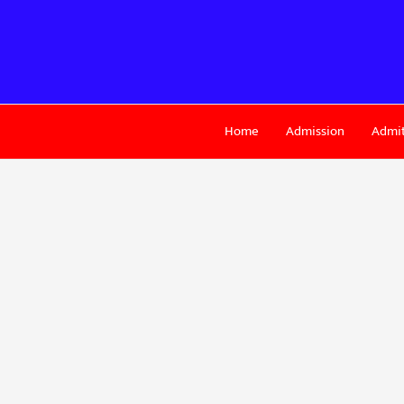
Skip
to
content
Home
Admission
Admit