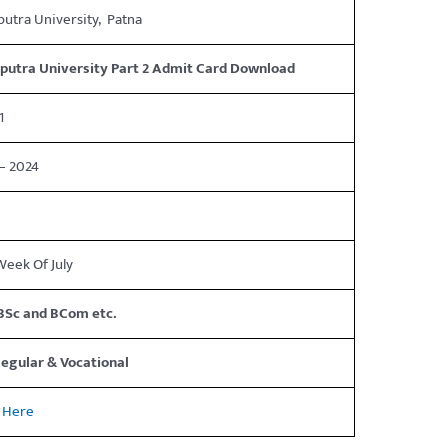
iputra University, Patna
iputra University Part 2 Admit Card Download
1
– 2024
2
Week Of July
BSc and BCom etc.
egular & Vocational
k Here