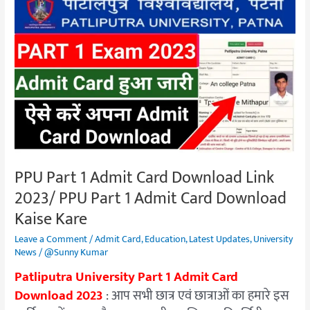
PPU
Part
1
Admit
Card
Download
Link
2023/
PPU
Part
PPU Part 1 Admit Card Download Link
1
2023/ PPU Part 1 Admit Card Download
Admit
Card
Kaise Kare
Download
Leave a Comment
/
Admit Card
,
Education
,
Latest Updates
,
University
Kaise
News
/
@Sunny Kumar
Kare
Patliputra University Part 1 Admit Card
Download 2023
: आप सभी छात्र एवं छात्राओं का हमारे इस