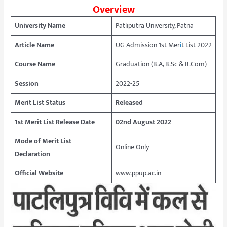
Overview
University Name
Patliputra University, Patna
Article Name
UG Admission 1st Mer
i
t List 2022
Course Name
Graduation (B.A, B.Sc & B.Com)
Session
2022-25
Merit List Status
Released
1st Merit List Release Date
02nd August 2022
Mode of Merit List
Online Only
Declaration
Official Website
www.ppup.ac.in