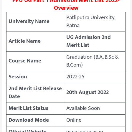
PPU UG Part 1 Admission Merit List 2022-
Overview
Patliputra University,
University Name
Patna
UG Admission 2nd
Article Name
Merit List
Graduation (B.A, B.Sc &
Course Name
B.Com)
Session
2022-25
2nd Merit List Release
20th August 2022
Date
Merit List Status
Available Soon
Download Mode
Online
Official Website
www.ppup.ac.in