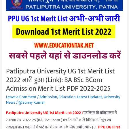
University
UG
1st
Merit
List
2022
जारी
हुआ
(Link):
Patliputra University UG 1st Merit List
BA
2022 जारी हुआ (Link): BA BSc BCom
BSc
BCom
Admission Merit List PDF 2022-2025
Admission
Leave a Comment
/
Admission
,
Education
,
Latest Updates
,
University
Merit
News
/
@Sunny Kumar
List
Patliputra University UG 1st Merit List 2022 :
पाटलिपुत्र विश्वविद्यालय में
PDF
स्नातक सत्र 2022-25 (BA BSc Bcom )अंतर्गत आने वाले विभिन्न अंगीभूत एवं
2022-
संबद्धता प्राप्त कॉलेजों में पार्ट वन में नामांकन के लिए अभी-अभी पहला
PPU UG First
2025