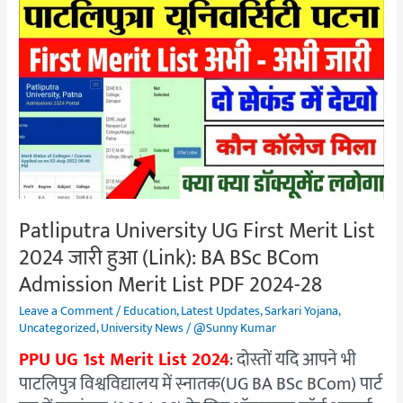
Patliputra
University
UG
First
Merit
List
2024
जारी
हुआ
(Link):
Patliputra University UG First Merit List
BA
2024 जारी हुआ (Link): BA BSc BCom
BSc
BCom
Admission Merit List PDF 2024-28
Admission
Leave a Comment
/
Education
,
Latest Updates
,
Sarkari Yojana
,
Merit
Uncategorized
,
University News
/
@Sunny Kumar
List
PPU UG 1st Merit List 2024
: दोस्तों यदि आपने भी
PDF
पाटलिपुत्र विश्वविद्यालय में स्नातक(UG BA BSc BCom) पार्ट
2024-