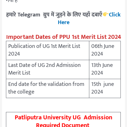
गया है
हमारे Telegram ग्रुप में जुड़ने के लिए यहाँ दबाएँ
Click
Here
mportant Dates of PPU 1st Merit List 2024
I
Publication of UG 1st Merit List
06th June
2024
2024
Last Date of UG 2nd Admission
13th June
Merit List
2024
End date for the validation from
15th june
the college
2024
Patliputra University UG Admission
Required Document