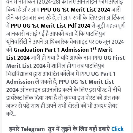
वन में नामांकन (2024-28) के लिए ऑनलाइन फॉर्म अप्लाई
28
किया है और आप
PPU UG 1st Merit List 2024
जारी
होने का इंतजार कर रहे हैं, तो आप सभी के लिए इस आर्टिकल
में
PPU UG 1st Merit List Pdf 2024
से जुड़ी महत्वपूर्ण
जानकारी बताई गई है आपको बता दें कि पाटलिपुत्र
यूनिवर्सिटी ने अपने आधिकारिक वेबसाइट पर 06 जून 2024
st
को
Graduation Part 1 Admission 1
Merit
List 2024
जारी हो गया है यदि आपके नाम PPU
UG First
Merit List 2024
में शामिल होगा तब पाटलिपुत्र
विश्वविद्यालय द्वारा आवंटित कॉलेज में PPU
UG Part 1
Admission
ले सकते हैं,
PPU UG 1st Merit List
2024
ऑनलाइन डाउनलोड करने के लिए इस पोस्ट में नीचे
डायरेक्ट लिंक दिया गया है तो कृपया इस पोस्ट को अंत तक
जरूर से पढ़ें साथ ही अपने सभी दोस्तों को भी अवश्य शेयर
करें…
हमारे
Telegram
ग्रुप में जुड़ने के लिए यहाँ दबाएँ
Click