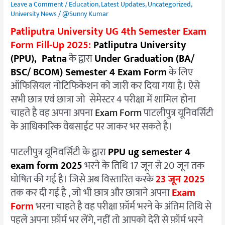
एग्जाम
Leave a Comment
/
Education
,
Latest Updates
,
Uncategorized
,
University News
/
@Sunny Kumar
फॉर्म
की
Patliputra University UG 4th Semester Exam
तिथि
Form Fill-Up 2025:
Patliputra University
जारी,
(PPU), Patna
के द्वारा
Under Graduation (BA/
जाने
BSC/ BCOM) Semester 4 Exam Form
के लिए
कैसे
ऑफिसियल नोटिफिकेशन को जारी कर दिया गया है। ऐसे
भरना
सभी छात्र एवं छात्रा जो सेमेस्टर 4 परीक्षा में शामिल होना
होगा
चाहते है वह अपना अपना
Exam Form
पाटलीपुत्र यूनिवर्सिटी
एग्जाम
के आधिकारिक वेबसाईट पर जाकर भर सकते है।
फॉर्म
और
पाटलीपुत्र यूनिवर्सिटी के द्वारा
PPU ug semester 4
क्या
exam form 2025
भरने के तिथि 17 जून से 20 जून तक
है
घोषित की गई है। जिसे अब विस्तारित करके
23 जून 2025
अन्तिम
तक कर दी गई है , जो भी छात्र और छात्राने अपना
Exam
तिथि?
Form
भरना चाहते है वह परीक्षा फ़ॉर्म भरने के अंतिम तिथि से
पहले अपना फ़ॉर्म भर लेंगे, नहीं तो आपको देरी से फ़ॉर्म भरने