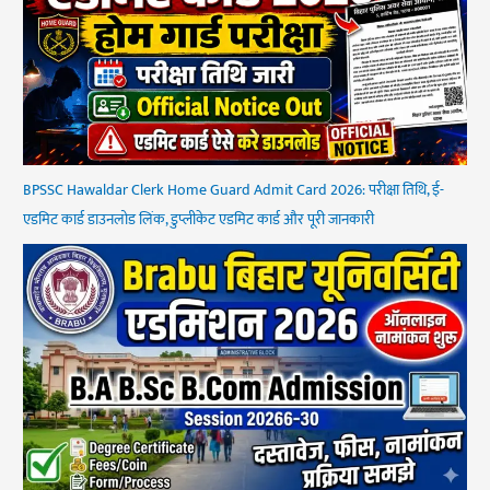
BPSSC Hawaldar Clerk Home Guard Admit Card 2026: परीक्षा तिथि, ई-
एडमिट कार्ड डाउनलोड लिंक, डुप्लीकेट एडमिट कार्ड और पूरी जानकारी