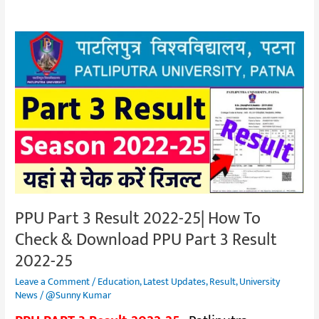
PPU
Part
3
Result
2022-
25|
How
To
Check
&
PPU Part 3 Result 2022-25| How To
Download
Check & Download PPU Part 3 Result
PPU
Part
2022-25
3
Leave a Comment
/
Education
,
Latest Updates
,
Result
,
University
Result
News
/
@Sunny Kumar
2022-