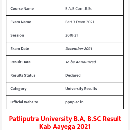
Course Name
B.A, B.Com, B.Sc
Exam Name
Part 3 Exam 2021
Session
2018-21
Exam Date
December 2021
Result Date
To be Announced
Results Status
Declared
Category
University Results
Official website
ppup.ac.in
Patliputra University B.A, B.SC Result
Kab Aayega 2021