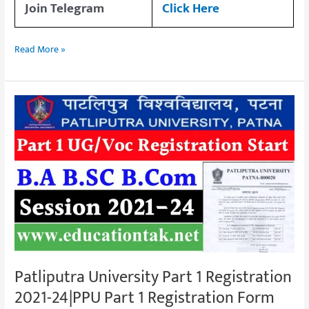
Join Telegram
Click Here
Read More »
Patliputra
University
Part
1
Registration
2021-
24|PPU
Part
1
Registration
Patliputra University Part 1 Registration
Form
2021-24|PPU Part 1 Registration Form
Online