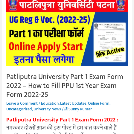
Patliputra
University
Part
1
Exam
Form
2022
–
How
to
Patliputra University Part 1 Exam Form
Fill
2022 – How to Fill PPU 1st Year Exam
PPU
1st
Form 2022-25
Year
Leave a Comment
/
Education
,
Latest Updates
,
Online Form
,
Exam
Uncategorized
,
University News
/
@Sunny Kumar
Form
Patliputra University Part 1 Exam Form 2022 :
2022-
नमस्कार दोस्तों आज की इस पोस्ट में हम बात करने वाले हैं
25