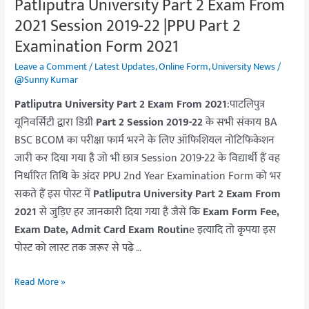
Patliputra University Part 2 Exam From
Patliputra
Patliputra
University
University
2021 Session 2019-22 |PPU Part 2
Part
Part
Examination Form 2021
2
2
Leave a Comment
/
Latest Updates
,
Online Form
,
University News
/
Exam
Exam
@Sunny Kumar
From
From
Patliputra University Part 2 Exam From 2021
:
पाटलिपुत्र
2021
2021
यूनिवर्सिटी द्वारा डिग्री
Part 2 Session 2019-22
के सभी संकाय BA
Session
Session
BSC BCOM का परीक्षा फार्म भरने के लिए ऑफिशियल नोटिफिकेशन
2019-
2019-
जारी कर दिया गया है जो भी छात्र Session 2019-22 के विद्यार्थी हैं वह
22
22
निर्धारित तिथि के अंदर PPU 2nd Year Examination Form को भर
|PPU
|PPU
Part
Part
सकते हैं इस पोस्ट में
Patliputra University Part 2 Exam From
2
2
2021
से जुड़िए हर जानकारी दिया गया है जैसे कि
Exam Form Fee,
Examination
Examination
Exam Date, Admit Card Exam Routin
e इत्यादि तो कृपया इस
Form
Form
पोस्ट को लास्ट तक जरूर से पढ़े
…
2021
2021
Read More »