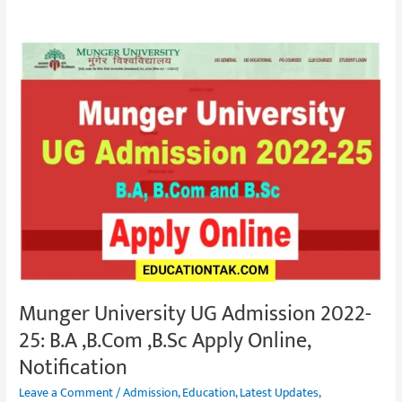
Munger
University
UG
Admission
2022-
25:
B.A
,B.Com
,B.Sc
Apply
Online,
Notification
Munger University UG Admission 2022-
25: B.A ,B.Com ,B.Sc Apply Online,
Notification
Leave a Comment
/
Admission
,
Education
,
Latest Updates
,