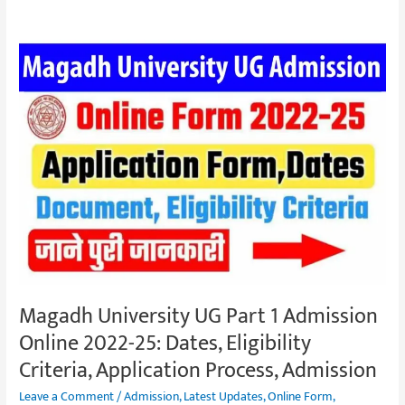
Magadh
University
UG
Part
1
Admission
Online
2022-
25:
Dates,
Eligibility
Criteria,
Magadh University UG Part 1 Admission
Application
Online 2022-25: Dates, Eligibility
Process,
Criteria, Application Process, Admission
Admission
Leave a Comment
/
Admission
,
Latest Updates
,
Online Form
,