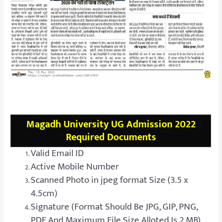
Magadh University UG Admission 2022
Required Documents
Valid Email ID
Active Mobile Number
Scanned Photo in jpeg format Size (3.5 x
4.5cm)
Signature
(Format Should Be JPG, GIP, PNG,
PDF And Maximum File Size Alloted Is 2 MB)