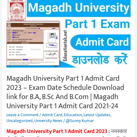
Magadh
University
Part
1
Admit
Card
2023
–
Exam
Date
Magadh University Part 1 Admit Card
Schedule
2023 – Exam Date Schedule Download
Download
link
link for B.A, B.Sc And B.Com | Magadh
for
University Part 1 Admit Card 2021-24
B.A,
Leave a Comment
/
Admit Card
,
Education
,
Latest Updates
,
B.Sc
Uncategorized
,
University News
/
@Sunny Kumar
And
Magadh University Part 1 Admit Card 2023
:
नमस्कार
B.Com