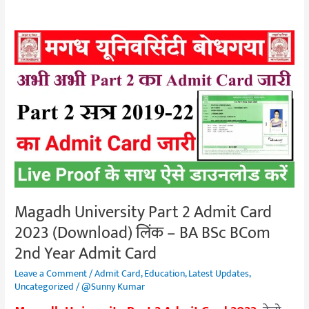
Magadh
University
Part
2
Admit
Card
2023
(Download)
लिंक
–
Magadh University Part 2 Admit Card
BA
2023 (Download) लिंक – BA BSc BCom
BSc
BCom
2nd Year Admit Card
2nd
Leave a Comment
/
Admit Card
,
Education
,
Latest Updates
,
Year
Uncategorized
/
@Sunny Kumar
Admit