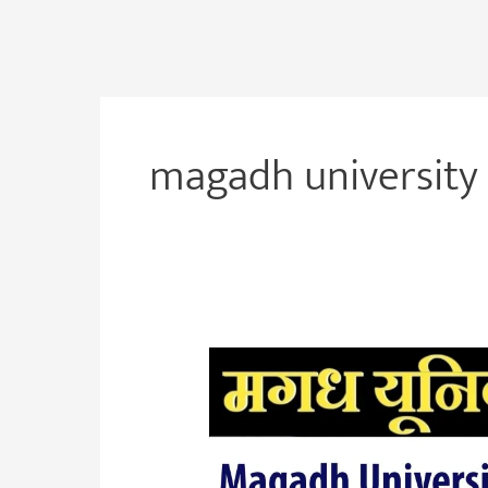
magadh university 
Magadh
University
Fourth
Merit
List