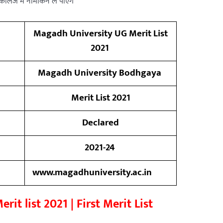
ॉलेज में नामांकन ले पाएंगे
Magadh University UG Merit List
2021
Magadh University Bodhgaya
Merit List 2021
Declared
2021-24
www.magadhuniversity.ac.in
t list 2021 | First Merit List