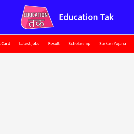
Education Tak
 Card
Latest Jobs
Result
Scholarship
Sarkari Yojana