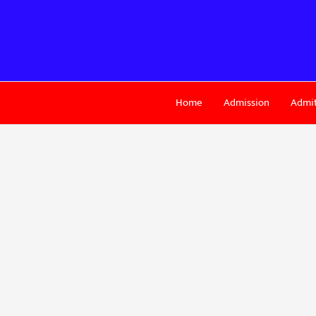
Skip
to
content
Home
Admission
Admit