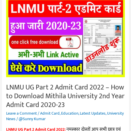
LNMU
UG
Part
2
Admit
Card
2022
–
How
to
Download
Mithila
LNMU UG Part 2 Admit Card 2022 – How
University
to Download Mithila University 2nd Year
2nd
Admit Card 2020-23
Year
Admit
Leave a Comment
/
Admit Card
,
Education
,
Latest Updates
,
University
Card
News
/
@Sunny Kumar
2020-
नमस्कार दोस्तों आप सभी छात्र एवं
LNMU UG Part 2 Admit Card 2022: