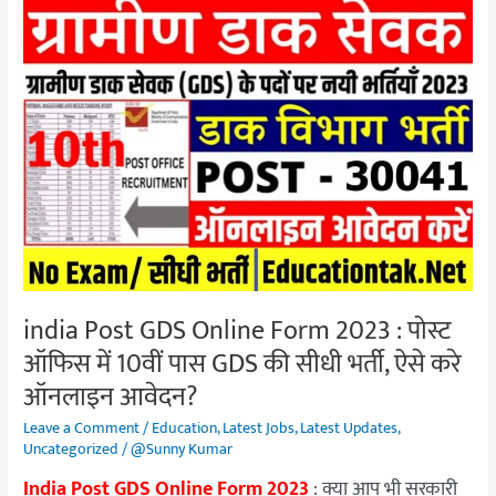
india
Post
GDS
Online
Form
2023
:
पोस्ट
ऑफिस
में
10वीं
पास
india Post GDS Online Form 2023 : पोस्ट
GDS
ऑफिस में 10वीं पास GDS की सीधी भर्ती, ऐसे करे
की
ऑनलाइन आवेदन?
सीधी
भर्ती,
Leave a Comment
/
Education
,
Latest Jobs
,
Latest Updates
,
ऐसे
Uncategorized
/
@Sunny Kumar
करे
India Post GDS Online Form 2023
: क्या आप भी सरकारी