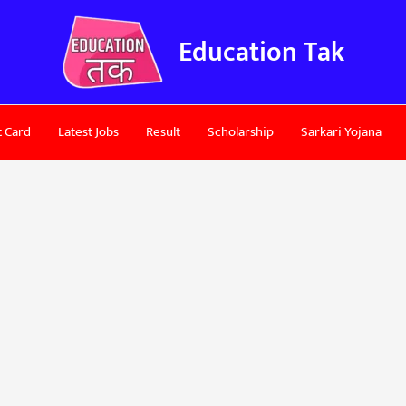
Education Tak
 Card
Latest Jobs
Result
Scholarship
Sarkari Yojana