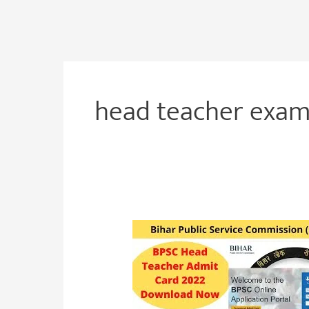
head teacher exa
BPSC
Head
Teacher
Admit
Card