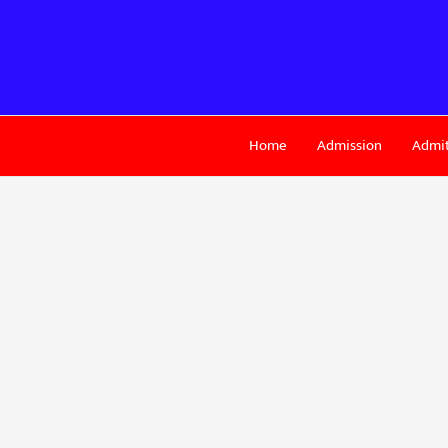
Skip
to
content
Home
Admission
Admit