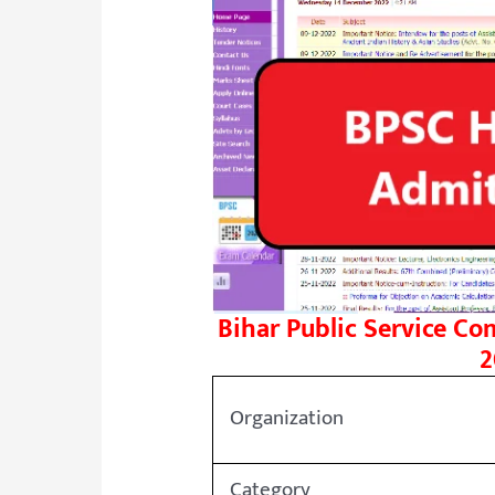
Bihar Public Service C
2
Organization
Category