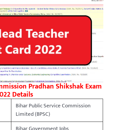
ommission Pradhan Shikshak Exam
022 Details
Bihar Public Service Commission
Limited (BPSC)
Bihar Government Jobs