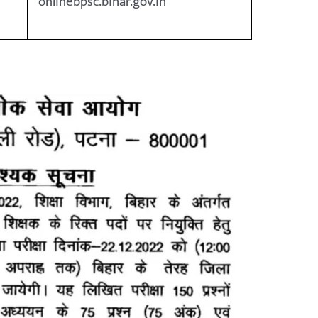
onlinebpsc.bihar.gov.in