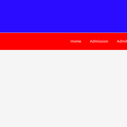
Skip
to
content
Home
Admission
Admit