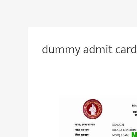
dummy admit card
Bihar
Board
12th
Dummy
Admit