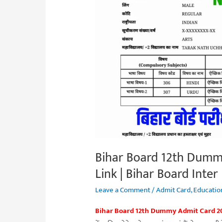
Card
2023
Download
Link
|
Bihar
Board
Inter
Dummy
Admit
Card
Bihar Board 12th Dum
2023
Link | Bihar Board Int
Leave a Comment
/
Admit Card
,
Educatio
Bihar Board 12th Dummy Admit Card 2