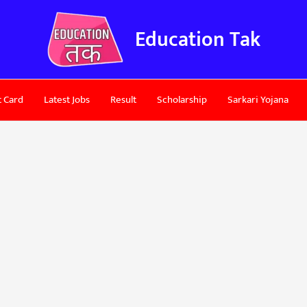
Education Tak
 Card
Latest Jobs
Result
Scholarship
Sarkari Yojana