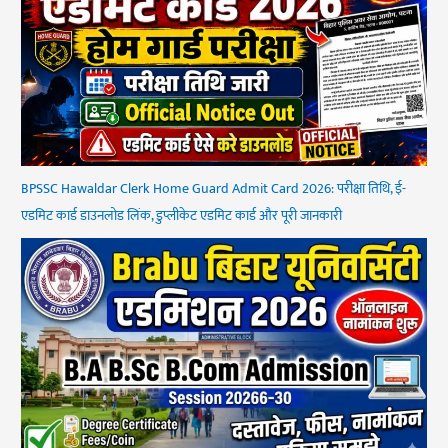
BPSSC Hawaldar Clerk Home Guard Admit Card 2026: परीक्षा तिथि, ई-
एडमिट कार्ड डाउनलोड लिंक, डुप्लीकेट एडमिट कार्ड और पूरी जानकारी