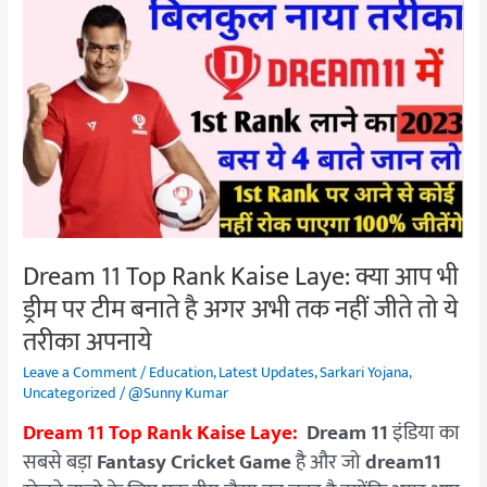
Dream
11
Top
Rank
Kaise
Laye:
क्या
आप
भी
ड्रीम
Dream 11 Top Rank Kaise Laye: क्या आप भी
पर
ड्रीम पर टीम बनाते है अगर अभी तक नहीं जीते तो ये
टीम
बनाते
तरीका अपनाये
है
Leave a Comment
/
Education
,
Latest Updates
,
Sarkari Yojana
,
अगर
Uncategorized
/
@Sunny Kumar
अभी
Dream 11 Top Rank Kaise Laye:
Dream 11
इंडिया का
तक
सबसे बड़ा
Fantasy Cricket Game
है और जो
dream11
नहीं