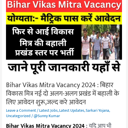
Bihar
Vikas
Mitra
Vacancy
2024
:
बिहार
विकास
मित्र
नई
दो
अलग-
Bihar Vikas Mitra Vacancy 2024 : बिहार
अलग
विकास मित्र नई दो अलग-अलग प्रखंड में बहाली के
प्रखंड
लिए आवेदन शुरू,जल्द करे आवेदन
में
बहाली
Leave a Comment
/
Latest Jobs
,
Latest Updates
,
Sarkari Yojana
,
के
Uncategorized
/
@Sunny Kumar
लिए
Bihar Vikas Mitra Vacancy 2024
:
यदि आप भी