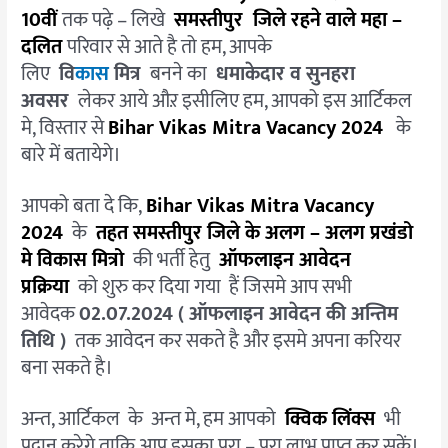
आवेदन
10
वीं
तक पढ़े – लिखे
समस्तीपुर जिले रहने वाले महा –
शुरू,जल्द
दलित
परिवार से आते है तो हम, आपके
करे
लिए
वि
कास
मित्र
बनने का
धमाकेदार व सुनहरा
आवेदन
अवसर
लेकर आये औऱ इसीलिए हम, आपको इस आर्टिकल
मे, विस्तार से
Bihar Vikas Mitra Vacancy 2024
के
बारे में बतायेगे।
आपको बता दे कि,
Bihar Vikas Mitra Vacancy
2024
के
तहत समस्तीपुर जिले के अलग – अलग प्रखंडो
मे विकास मित्रो
की भर्ती हेतु
ऑफ
ला
इन आवेदन
प्रक्रिया
को शुरु कर दिया गया हैं जिसमे आप सभी
आवेदक
02.07.2024 (
ऑफलाइन आवेदन की अन्तिम
तिथि )
तक आवेदन कर सकते है और इसमे अपना करियर
बना सकते है।
अन्त, आर्टिकल के अन्त मे, हम आपको
क्विक लिंक्स
भी
प्रदान करेगे ताकि आप इसका पूरा – पूरा लाभ प्राप्त कर सकें।