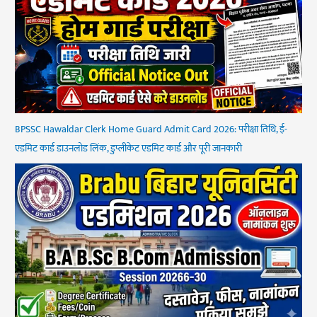
BPSSC Hawaldar Clerk Home Guard Admit Card 2026: परीक्षा तिथि, ई-
एडमिट कार्ड डाउनलोड लिंक, डुप्लीकेट एडमिट कार्ड और पूरी जानकारी