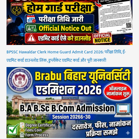
BPSSC Hawaldar Clerk Home Guard Admit Card 2026: परीक्षा तिथि, ई-
एडमिट कार्ड डाउनलोड लिंक, डुप्लीकेट एडमिट कार्ड और पूरी जानकारी