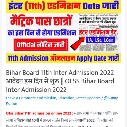
Bihar
Board
11th
Inter
Admission
2022
आवेदन
इस
दिन
से
Bihar Board 11th Inter Admission 2022
शुरू
आवेदन इस दिन से शुरू || OFSS Bihar Board
||
OFSS
Inter Admission 2022
Bihar
Leave a Comment
/
Admission
,
Education
,
Latest Updates
/
@Sunny
Board
Kumar
Inter
Ofss Bihar 11th admission online 2022 :
–
आप सभी को बधाई क्योंकि आप
Admission
लोगों ने
बिहार बोर्ड 10वीं
में अच्छा प्रदर्शन किया आपने
दसवीं 2022
की परीक्षा को
2022