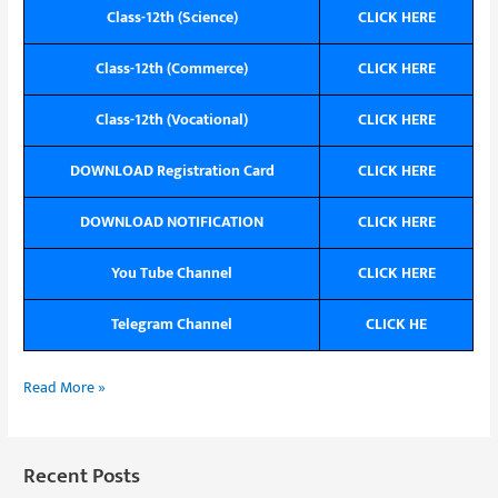
Class-12th (Science)
CLICK HERE
Class-12th (Commerce)
CLICK HERE
Class-12th (Vocational)
CLICK HERE
DOWNLOAD Registration Card
CLICK HERE
DOWNLOAD NOTIFICATION
CLICK HERE
You Tube Channel
CLICK HERE
Telegram Channel
CLICK HE
Read More »
Recent Posts