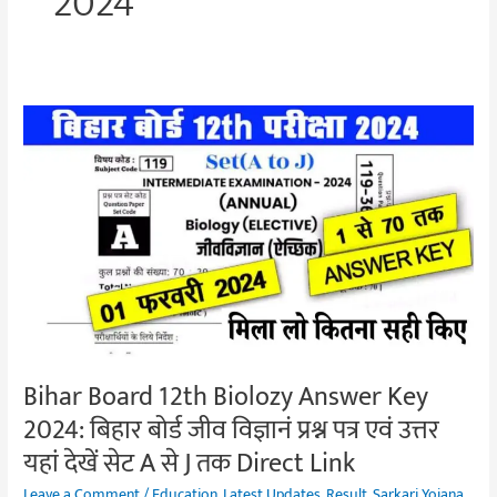
2024
Bihar
Board
12th
Biolozy
Answer
Key
2024:
बिहार
बोर्ड
जीव
Bihar Board 12th Biolozy Answer Key
विज्ञानं
2024: बिहार बोर्ड जीव विज्ञानं प्रश्न पत्र एवं उत्तर
प्रश्न
पत्र
यहां देखें सेट A से J तक Direct Link
एवं
Leave a Comment
/
Education
,
Latest Updates
,
Result
,
Sarkari Yojana
,