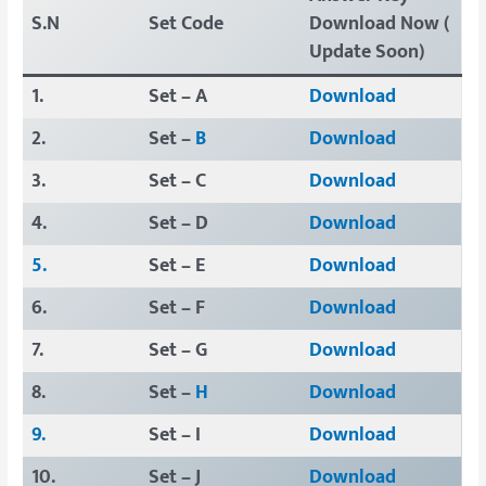
S.N
Set Code
Download Now (
Update Soon)
1.
Set – A
Download
2.
Set –
B
Download
3.
Set – C
Download
4.
Set – D
Download
5.
Set – E
Download
6.
Set – F
Download
7.
Set – G
Download
8.
Set –
H
Download
9.
Set – I
Download
10.
Set – J
Download