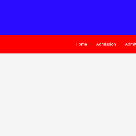
Skip
to
content
Home
Admission
Admit