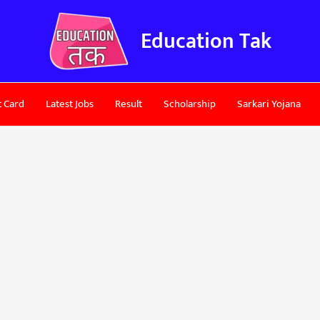
Education Tak
 Card
Latest Jobs
Result
Scholarship
Sarkari Yojana