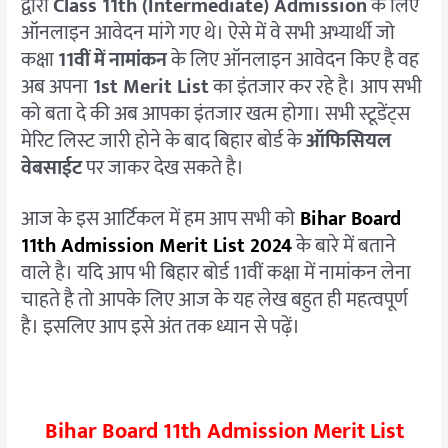
द्वारा
Class 11th (Intermediate) Admission
के
लिए
ऑनलाइन
आवेदन
मांगे
गए
थे।
ऐसे
में
वे
सभी
अभ्यार्थी
जो
कक्षा
11
वीं
में
नामांकन
के
लिए
ऑनलाइन
आवेदन
किए
है
वह
अब
अपना
1st Merit List
का
इंतजार
कर
रहे
है।
आप
सभी
को
बता
दे
की
अब
आपका
इंतजार
खत्म
होगा।
सभी
स्टूडेंट्स
मेरिट
लिस्ट
जारी
होने
के
बाद
बिहार
बोर्ड
के
ऑफिसियल
वेबसाईट
पर
जाकर
देख
सकते
है।
आज के इस आर्टिकल में हम आप सभी को
Bihar Board
11
th
Admission Merit List 2024
के बारे में बताने
वाले है। यदि आप भी बिहार बोर्ड 11वीं कक्षा में नामांकन लेना
चाहते है तो आपके लिए आज के यह लेख बहुत ही महत्वपूर्ण
है। इसलिए आप इसे अंत तक ध्यान से पढ़ें।
Bihar Board 11th Admission Merit List