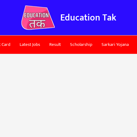
Education Tak
 Card
Latest Jobs
Result
Scholarship
Sarkari Yojana