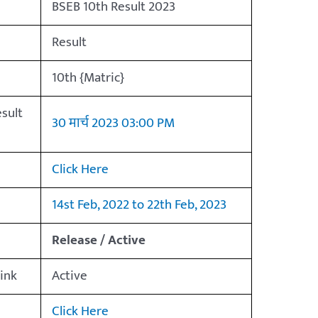
BSEB 10th Result 2023
Result
10th {Matric}
sult
30 मार्च 2023 03:00 PM
Click Here
14st Feb, 2022 to 22th Feb, 2023
Release / Active
Link
Active
Click Here