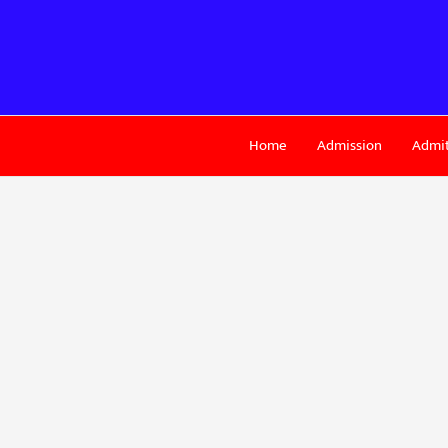
Skip
to
content
Home
Admission
Admit