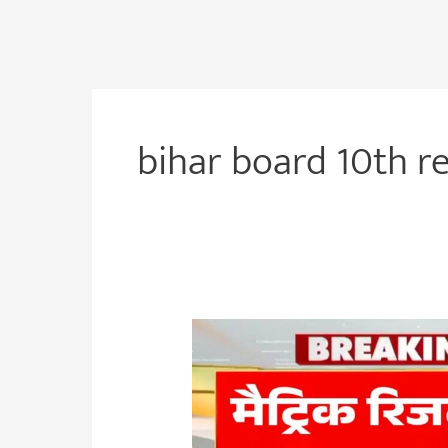
bihar board 10th re
BSEB
10th
Result
Out
2023: