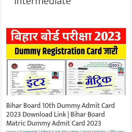
intermediate
Bihar
Board
10th
Dummy
Admit
Card
2023
Download
Link
|
Bihar Board 10th Dummy Admit Card
Bihar
2023 Download Link | Bihar Board
Board
Matric
Matric Dummy Admit Card 2023
Dummy
Leave a Comment
/
Admit Card
,
Education
,
Latest Updates
/
@Sunny