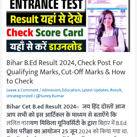
Result
2024,
Check
Post
For
Qualifying
Marks,
Cut-
Bihar B.Ed Result 2024, Check Post For
Off
Qualifying Marks, Cut-Off Marks & How
Marks
&
to Check
How
Leave a Comment
/
Admission
,
Education
,
Latest Updates
,
Result
,
to
Uncategorized
/
@Sunny Kumar
Check
Bihar Cet B.ed Result 2024
–
जय हिंद दोस्तों आज
आप सभी को इस आर्टिकल के माध्यम से बताऐंगे कि
ललित नारा
यण मिथिला यूनिवर्सिटी के द्वारा
बिहार में B.Ed
प्रवेश परीक्षा का आयोजन 25 जून
2024 को किया गया था.