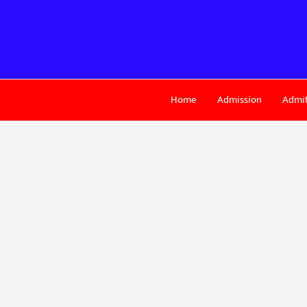
Skip
to
content
Home
Admission
Admit