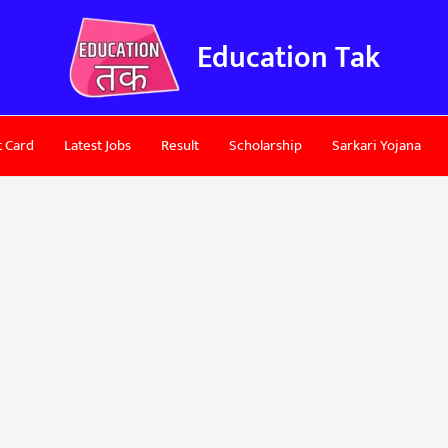
Education Tak
 Card
Latest Jobs
Result
Scholarship
Sarkari Yojana