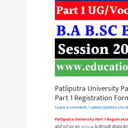
1
Registration
2021-
24|PPU
Part
1
Registration
Form
Online
Start
Patliputra University P
2022
Part 1 Registration For
Leave a Comment
/
Latest Updates
,
Unca
Patliputra University Part 1 Registrati
कोर्स पार्ट वन सत्र 2021-24 के बीएससी बीकॉम बीए 