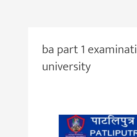
ba part 1 examinat
university
Patliputra
University
Part