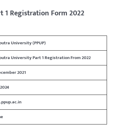
rt 1 Registration Form 2022
iputra University (PPUP)
iputra University Part 1 Registration From 2022
ecember 2021
-2024
ppup.ac.in
ne