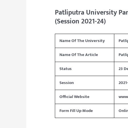
Patliputra University Pa
(Session 2021-24)
Name Of The University
Patl
Name Of The Article
Patl
Status
23 D
Session
2021
Official Website
www.
Form Fill Up Mode
Onli