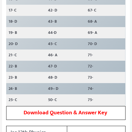
17- C
42- D
67- C
18- D
43- B
68- A
19- B
44-D
69- A
20- D
45- C
70- D
21- C
46- A
71-
22- B
47- D
72-
23- B
48- D
73-
24- B
49– D
74-
25- C
50- C
75-
Download Question & Answer Key