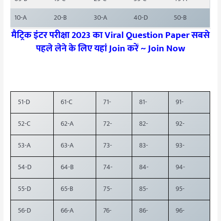
10-A
20-B
30-A
40-D
50-B
मैट्रिक इंटर परीक्षा 2023 का Viral Question Paper सबसे
पहले लेने के लिए यहां Join करें ~
Join Now
51-D
61-C
71-
81-
91-
52-C
62-A
72-
82-
92-
53-A
63-A
73-
83-
93-
54-D
64-B
74-
84-
94-
55-D
65-B
75-
85-
95-
56-D
66-A
76-
86-
96-