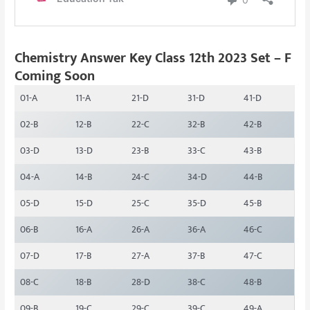
Chemistry Answer Key Class 12th 2023 Set – F
Coming Soon
01-A
11-A
21-D
31-D
41-D
02-B
12-B
22-C
32-B
42-B
03-D
13-D
23-B
33-C
43-B
04-A
14-B
24-C
34-D
44-B
05-D
15-D
25-C
35-D
45-B
06-B
16-A
26-A
36-A
46-C
07-D
17-B
27-A
37-B
47-C
08-C
18-B
28-D
38-C
48-B
09-B
19-C
29-C
39-C
49-A