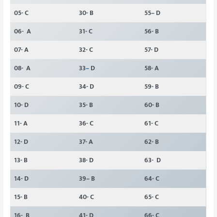
05- C
30- B
55– D
06- A
31- C
56- B
07- A
32- C
57- D
08- A
33
–
D
58- A
09- C
34- D
59- B
10- D
35- B
60- B
11- A
36- C
61- C
12- D
37- A
62- B
13- B
38- D
63- D
14- D
39– B
64- C
15- B
40- C
65- C
16- B
41- D
66- C