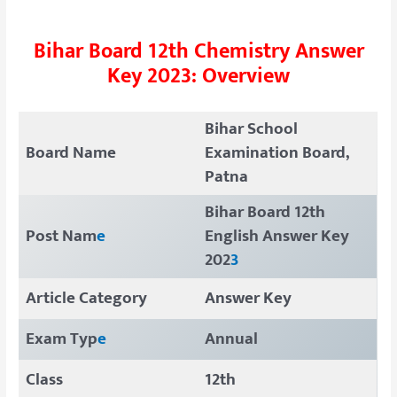
Bihar Board 12th Chemistry Answer
Key 2023: Overview
Bihar School
Board Name
Examination Board,
Patna
Bihar Board 12th
Post Nam
e
English Answer Key
202
3
Article Category
Answer Key
Exam Typ
e
Annual
Class
12th